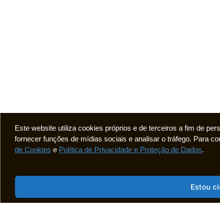
Este website utiliza cookies próprios e de terceiros a fim de pe
fornecer funções de mídias sociais e analisar o tráfego. Para
de Cookies
e
Política de Privacidade e Proteção de Dados
.
Estou c