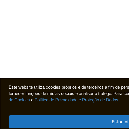
Este website utiliza cookies próprios e de terceiros a fim de pe
fornecer funções de mídias sociais e analisar o tráfego. Para
de Cookies
e
Política de Privacidade e Proteção de Dados
.
Estou c