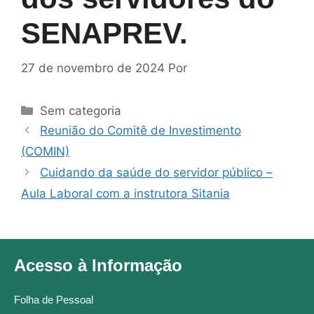
SENAPREV.
27 de novembro de 2024
Por
Sem categoria
Reunião do Comitê de Investimento
(COMIN)
Cuidando da saúde do servidor público –
Aula Laboral com a instrutora Sitania
Acesso à Informação
Folha de Pessoal