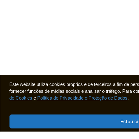
Este website utiliza cookies próprios e de terceiros a fim de pe
fornecer funções de mídias sociais e analisar o tráfego. Para
de Cookies
e
Política de Privacidade e Proteção de Dados
.
Estou c